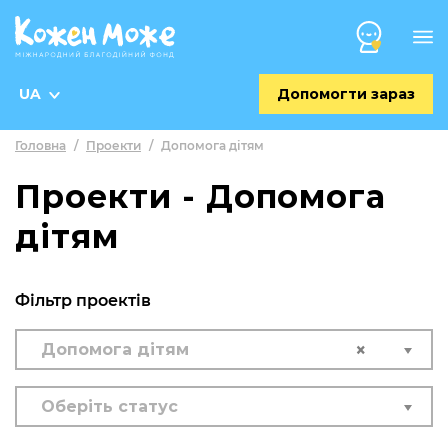
UA
Допомогти зараз
Головна
/
Проекти
/
Допомога дітям
Проекти - Допомога
дітям
Фільтр проектів
×
Допомога дітям
Оберіть статус