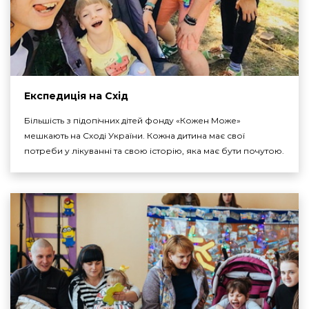
Експедиція на Схід
Більшість з підопічних дітей фонду «Кожен Може»
мешкають на Сході України. Кожна дитина має свої
потреби у лікуванні та свою історію, яка має бути почутою.