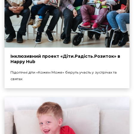
Інклюзивний проект «Діти.Радість.Розиток» в
Happy Hub
Підопічні діти «Кожен Може» беруть участь у зустрічах та
святах