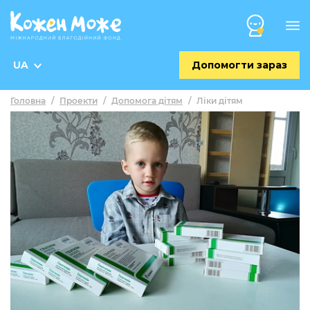
UA
Допомогти зараз
Головна
/
Проекти
/
Допомога дітям
/
Ліки дітям