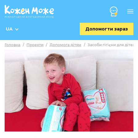
UA
Допомогти зараз
Головна
/
Проекти
/
Допомога дітям
/
Засоби гігієни для дітей