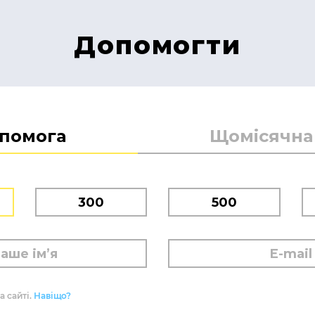
Допомогти
опомога
Щомісячна
300
500
а сайті.
Навіщо?