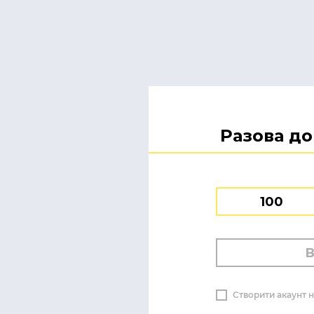
Разова д
100
Створити акаунт н