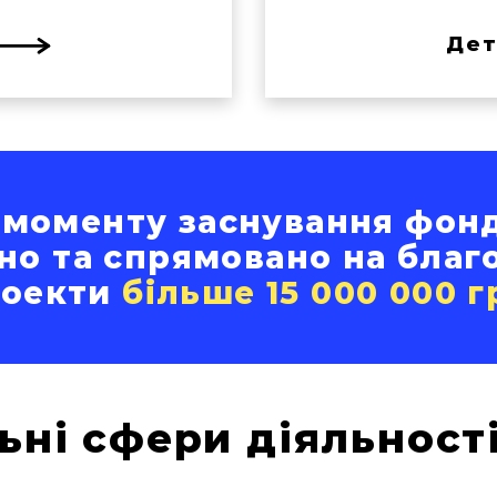
Дет
 моменту заснування фон
но та спрямовано на благ
роекти
більше 15 000 000 г
ьні сфери діяльност