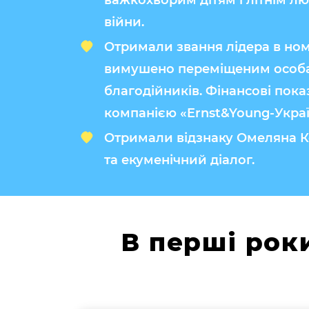
важкохворим дітям і літнім л
війни.
Отримали звання лідера в ном
вимушено переміщеним особа
благодійників. Фінансові пок
компанією «Ernst&Young-Украї
Отримали відзнаку Омеляна Ко
та екуменічний діалог.
В перші рок