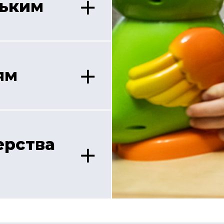
ньким
ям
ерства