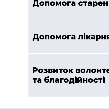
Допомога старе
Допомога лікарн
Розвиток волонт
та благодійності