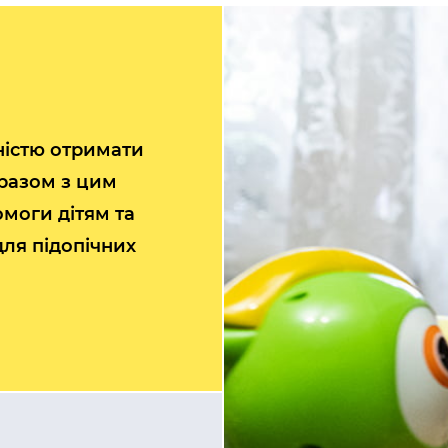
ністю отримати
 разом з цим
моги дітям та
для підопічних