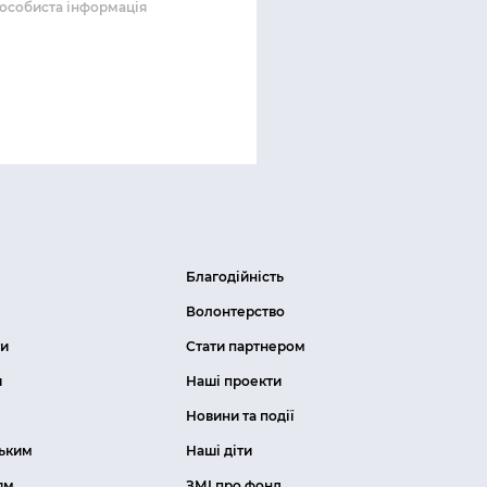
особиста інформація
Благодійність
Волонтерство
ти
Стати партнером
и
Наші проекти
Новини та події
ьким
Наші діти
ям
ЗМІ про фонд