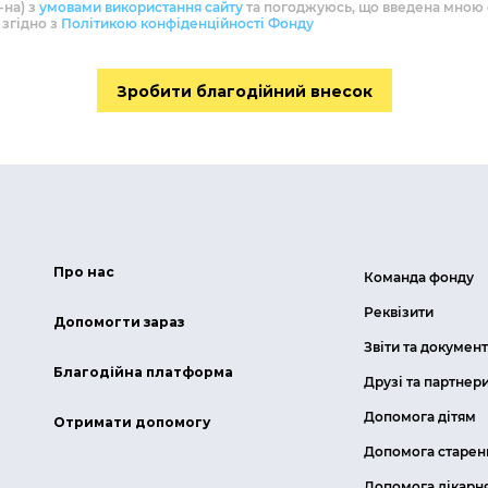
-на) з
умовами використання сайту
та погоджуюсь, що введена мною 
 згідно з
Політикою конфіденційності Фонду
Зробити благодійний внесок
Про нас
Команда фонду
Реквізити
Допомогти зараз
Звіти та докумен
Благодійна платформа
Друзі та партнер
Допомога дітям
Отримати допомогу
Допомога старен
Допомога лікарн