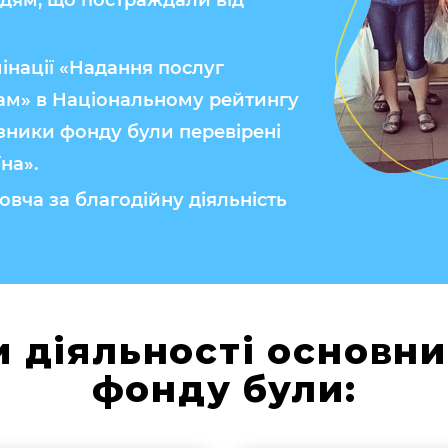
юдям, що постраждали від
інації «Надання послуг
м» в Національному рейтингу
азники фонду були перевірені
на».
вча за благодійну діяльність
и діяльності основн
фонду були: