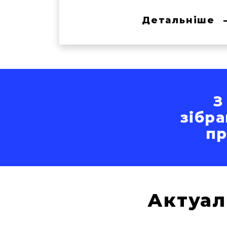
Детальніше
З
зібра
п
Актуал