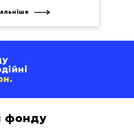
альніше
ду
одійні
рн.
і фонду