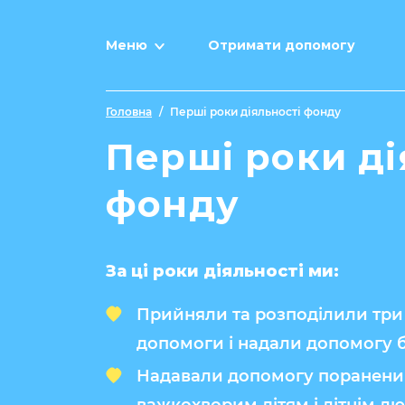
Меню
Отримати допомогу
Головна
/
Перші роки діяльності фонду
Перші роки ді
фонду
За ці роки діяльності ми:
Прийняли та розподілили три
допомоги і надали допомогу б
Надавали допомогу пораненим