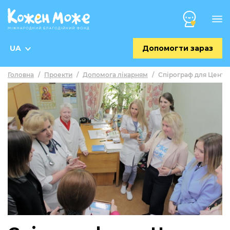
UA
Допомогти зараз
Головна
/
Проекти
/
Допомога лікарням
/
Спірограф для Центр