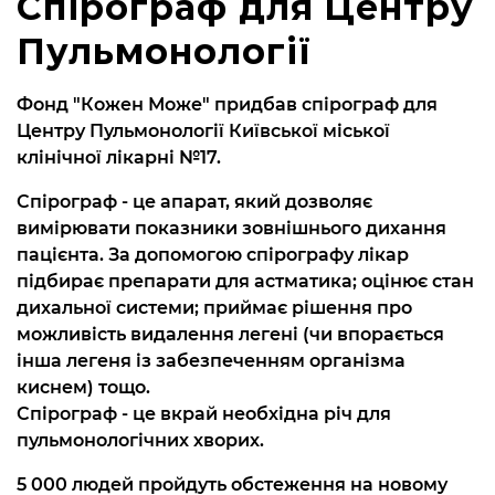
Спірограф для Центру
Пульмонології
Фонд "Кожен Може" придбав спірограф для
Центру Пульмонології Київської міської
клінічної лікарні №17.
Спірограф - це апарат, який дозволяє
вимірювати показники зовнішнього дихання
пацієнта. За допомогою спірографу лікар
підбирає препарати для астматика; оцінює стан
дихальної системи; приймає рішення про
можливість видалення легені (чи впорається
інша легеня із забезпеченням організма
киснем) тощо.
Спірограф - це вкрай необхідна річ для
пульмонологічних хворих.
5 000 людей пройдуть обстеження на новому