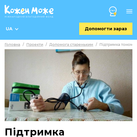
UA
Допомогти зараз
Головна
/
Проекти
/
Допомога стареньким
/
Підтримка тономе
Підтримка