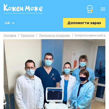
UA
Допомогти зараз
Головна
/
Проекти
/
Допомога лікарням
/
Мікроконвексний дат