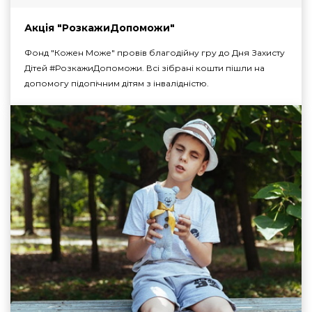
Акція "РозкажиДопоможи"
Фонд "Кожен Може" провів благодійну гру до Дня Захисту
Дітей #РозкажиДопоможи. Всі зібрані кошти пішли на
допомогу підопічним дітям з інвалідністю.