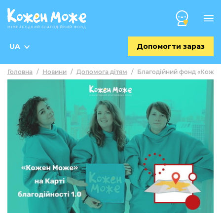
UA
Допомогти зараз
Головна
/
Новини
/
Допомога дітям
/
Благодійний фонд «Кожен 