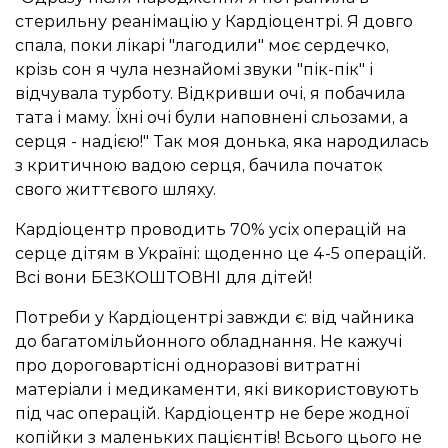
стерильну реанімацію у Кардіоцентрі. Я довго
спала, поки лікарі "лагодили" моє сердечко,
крізь сон я чула незнайомі звуки "пік-пік" і
відчувала турботу. Відкривши очі, я побачила
тата і маму. Їхні очі були наповнені сльозами, а
серця - надією!" Так моя донька, яка народилась
з критичною вадою серця, бачила початок
свого життєвого шляху.
Кардіоцентр проводить 70% усіх операцій на
серце дітям в Україні: щоденно це 4-5 операцій.
Всі вони БЕЗКОШТОВНІ для дітей!
Потреби у Кардіоцентрі завжди є: від чайника
до багатомільйонного обладнання. Не кажучі
про дороговартісні одноразові витратні
матеріали і медикаменти, які використовують
під час операцій. Кардіоцентр не бере жодної
копійки з маленьких пацієнтів! Всього цього не