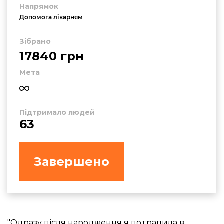
Напрямок
Допомога лікарням
Зібрано
17840 грн
Мета
Підтримало людей
63
Завершено
"Одразу після народження я потрапила в