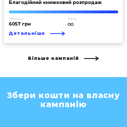
Благодійний книжковий розпродаж
Зібрано
Мета
6057 грн
Детальніше
Більше кампаній
Збери кошти на власну
кампанію