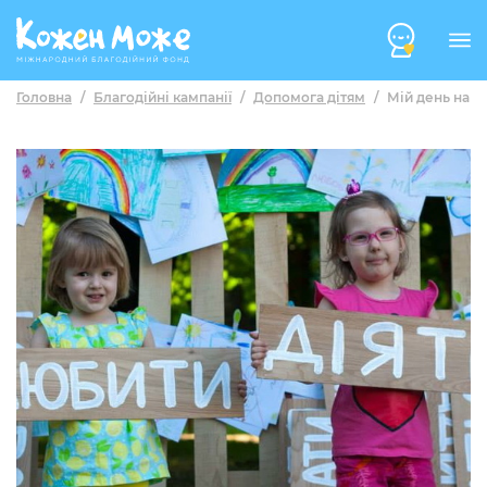
Головна
/
Благодійні кампанії
/
Допомога дітям
/
Мій день народ