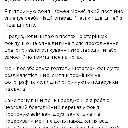
Я підтримую фонд "Кожен Може", який постійно
сплачує реабілтіації, операціії та ліки для дітей з
інвалідністю.
Я радію, коли читаю в постах на сторінках
фонду, що ще одна дитина після проходження
довготривалого лікування змогла ходити, або
самостійно триматися на ногах.
Мені подобаються гортати інстаграм фонду та
роздивлятіся щирі дитячі посмішки на
фотографіях, коли діти отримують подарунки
на свята.
Саме тому в мій день народження я роблю
черговий благодійний переказ у фонд. І
пропоную всім вам, друзі, замість квітів
подарувати мені на день народження ваш
донейшн в "Кожен Може", щоб ще більше дітей