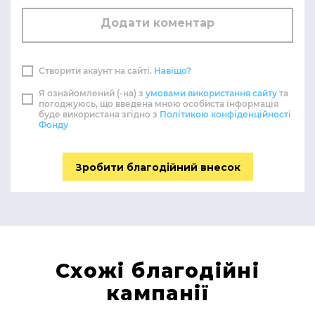
Створити акаунт на сайті.
Навіщо?
Я ознайомлений (-на) з
умовами використання сайту
та
погоджуюсь, що введена мною особиста інформація
буде використана згідно з
Політикою конфіденційності
Фонду
Зробити благодійний внесок
Схожі благодійні
кампанії