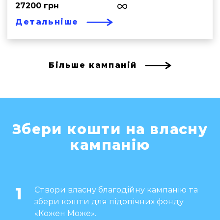
27200 грн
Детальніше
Більше кампаній
Збери кошти на власну
кампанію
1
Створи власну благодійну кампанію та
збери кошти для підопічних фонду
«Кожен Може».