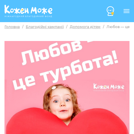
Головна
/
Благодійні кампанії
/
Допомога дітям
/
Любов — це ту