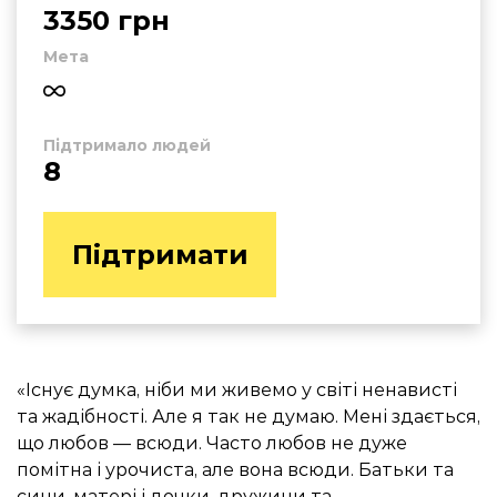
3350 грн
Мета
Підтримало людей
8
Підтримати
«Існує думка, ніби ми живемо
у світі ненависті
та жадібності.
Але я так не думаю. Мені здається,
що любов — всюди. Часто любов не дуже
помітна і урочиста, але вона всюди.
Батьки та
сини, матері
і дочки, дружини та