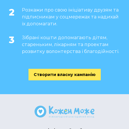
2
Розкажи про свою ініціативу друзям та
підписникам у соцмережах та надихай
їх допомагати.
3
Зібрані кошти допомагають дітям,
стареньким, лікарням та проектам
розвитку волонтерства і благодійності.
Створити власну кампанію