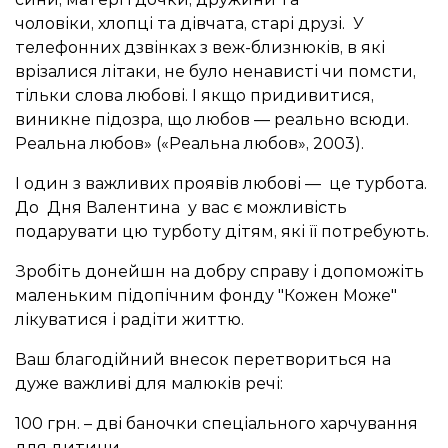
чоловіки,
хлопці та дівчата, старі друзі. У
телефонних дзвінках з веж-близнюків, в які
врізалися літаки, не було ненависті чи помсти,
тільки слова любові. І якщо придивитися,
виникне підозра, що любов — реально всюди.
Реальна любов» («Реальна любов», 2003).
І один з важливих проявів любові — це турбота.
До
Дня Валентина у вас є можливість
подарувати цю турботу дітям, які її потребують.
Зробіть донейшн на добру справу і допоможіть
маленьким підопічним фонду "Кожен Може"
лікуватися і радіти життю.
Ваш благодійний внесок перетвориться на
дуже важливі для малюків речі:
100 грн. – дві баночки спеціального харчування
для дитини.